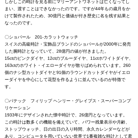
しかしこの時計を見る前にマリーアントワネットは亡くなってし
まい、渡すことはできなかったのです。ですが44年もの歳月をか
けて製作されたため、30億円と価値が付き歴史に名を残す結果と
なったのです。
〇ショパール 201-カラットウォッチ
スイスの高級時計・宝飾品ブランドのショパールが2000年に発売
した腕時計となっていて、28億円の値が付きました。
15ctのピンクダイヤ、12ctのブルーダイヤ、11ctホワイトダイヤ、
163ctのホワイト・イエローダイヤが散りばめられています。260
個のナシ型カットダイヤと91個のラウンドカットダイヤがイエロ
ーダイヤを中心にして花型を作るように並んでいるのが特徴で
す。
〇パテック フィリップ ヘンリー・グレイブス・スーパーコンプ
リケーション
1933年にデザインされた懐中時計で、26億円となっています。
この時計は数多くの機能を備えていて、パワー残量表示や月齢、
ストップウォッチ、日の出日の入り時間、永久カレンダーなどが
あり、コンピュータを用いていない世界で1番複雑な時計として君