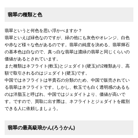
翡翠の種類と色
翡翠というと何色を思い浮かべますか？
翡翠といえば緑色なのですが、緑の他にも灰色やオレンジ、白色
や赤など様々な色があるのです。翡翠の純度を決める、翡翠輝石
の基本色は白なので、真っ白な翡翠は濃緑の翡翠と同じくらいの
価値があるとされています。
また種類はネフライト(軟玉)とジェダイト(硬玉)の2種類あり、高
額で取引されるのはジェダイト(硬玉)です。
中国ではネフライトは半貴石の分類のため、中国で販売されてい
る翡翠はネフライトです。しかし、軟玉でも白く透明感のあるも
のは洋脂玉と呼ばれ、中国ではジェダイトより、価値が高いで
す。ですので、買取に出す際は、ネフライトとジェダイトを鑑別
できる人に依頼しましょう。
翡翠の最高級琅かん(ろうかん)