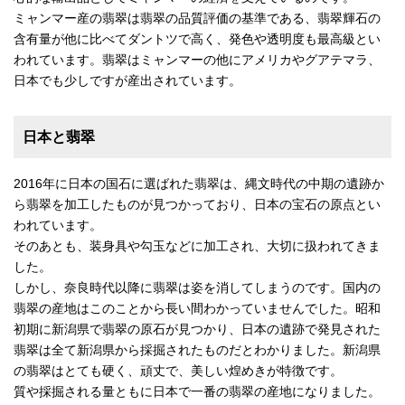
ミャンマー産の翡翠は翡翠の品質評価の基準である、翡翠輝石の
含有量が他に比べてダントツで高く、発色や透明度も最高級とい
われています。翡翠はミャンマーの他にアメリカやグアテマラ、
日本でも少しですが産出されています。
日本と翡翠
2016年に日本の国石に選ばれた翡翠は、縄文時代の中期の遺跡か
ら翡翠を加工したものが見つかっており、日本の宝石の原点とい
われています。
そのあとも、装身具や勾玉などに加工され、大切に扱われてきま
した。
しかし、奈良時代以降に翡翠は姿を消してしまうのです。国内の
翡翠の産地はこのことから長い間わかっていませんでした。昭和
初期に新潟県で翡翠の原石が見つかり、日本の遺跡で発見された
翡翠は全て新潟県から採掘されたものだとわかりました。新潟県
の翡翠はとても硬く、頑丈で、美しい煌めきが特徴です。
質や採掘される量ともに日本で一番の翡翠の産地になりました。