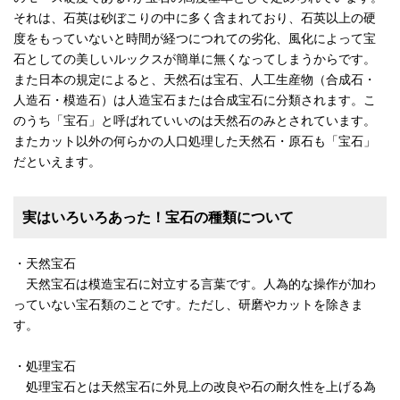
それは、石英は砂ぼこりの中に多く含まれており、石英以上の硬
度をもっていないと時間が経つにつれての劣化、風化によって宝
石としての美しいルックスが簡単に無くなってしまうからです。
また日本の規定によると、天然石は宝石、人工生産物（合成石・
人造石・模造石）は人造宝石または合成宝石に分類されます。こ
のうち「宝石」と呼ばれていいのは天然石のみとされています。
またカット以外の何らかの人口処理した天然石・原石も「宝石」
だといえます。
実はいろいろあった！宝石の種類について
・天然宝石
天然宝石は模造宝石に対立する言葉です。人為的な操作が加わ
っていない宝石類のことです。ただし、研磨やカットを除きま
す。
・処理宝石
処理宝石とは天然宝石に外見上の改良や石の耐久性を上げる為