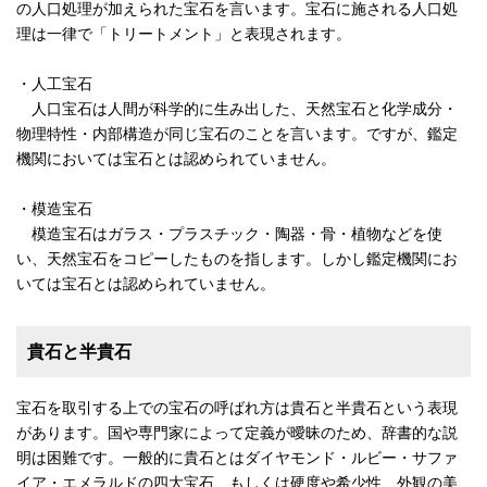
の人口処理が加えられた宝石を言います。宝石に施される人口処
理は一律で「トリートメント」と表現されます。
・人工宝石
人口宝石は人間が科学的に生み出した、天然宝石と化学成分・
物理特性・内部構造が同じ宝石のことを言います。ですが、鑑定
機関においては宝石とは認められていません。
・模造宝石
模造宝石はガラス・プラスチック・陶器・骨・植物などを使
い、天然宝石をコピーしたものを指します。しかし鑑定機関にお
いては宝石とは認められていません。
貴石と半貴石
宝石を取引する上での宝石の呼ばれ方は貴石と半貴石という表現
があります。国や専門家によって定義が曖昧のため、辞書的な説
明は困難です。一般的に貴石とはダイヤモンド・ルビー・サファ
イア・エメラルドの四大宝石、もしくは硬度や希少性、外観の美